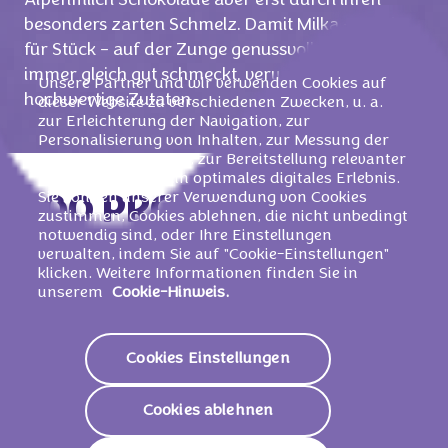
Alpenmilch
Schokolade aber erst durch ihren
besonders zarten Schmelz. Damit Milka –
Stück
für Stück – auf der Zunge genussvoll zergeht und
immer gleich gut
schmeckt, verwenden wir nur
Unsere Partner und wir verwenden Cookies auf
hochwertige Zutaten.
dieser Website zu verschiedenen Zwecken, u. a.
zur Erleichterung der Navigation, zur
Personalisierung von Inhalten, zur Messung der
Nutzung der Website, zur Bereitstellung relevanter
Werbung und für ein optimales digitales Erlebnis.
Sie können unserer Verwendung von Cookies
100 PROZENT
zustimmen, Cookies ablehnen, die nicht unbedingt
notwendig sind, oder Ihre Einstellungen
ALPENMILCH
verwalten, indem Sie auf "Cookie-Einstellungen"
klicken. Weitere Informationen finden Sie in
unserem
Cookie-Hinweis.
Milka ist ein Traditionsprodukt. Deshalb
verwenden wir seit mehr als 100 Jahren
ausschließlich Milch aus der Alpenregion für
Cookies Einstellungen
unsere Schokolade. Bei jedem Liter Milch, den wir
von unseren Lieferanten erhalten, stellen wir
Cookies ablehnen
damit sicher, dass dieser zu 100 Prozent aus den