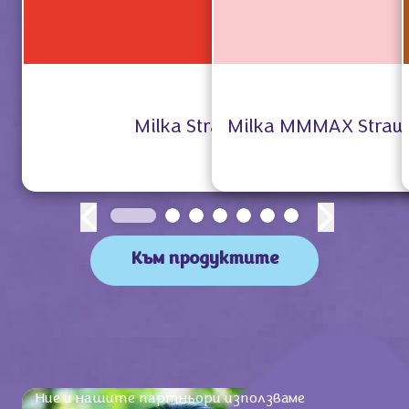
Milka Strawberry 100g
Milka MMMAX Straw
Към продуктите
Ние и нашите партньори използваме