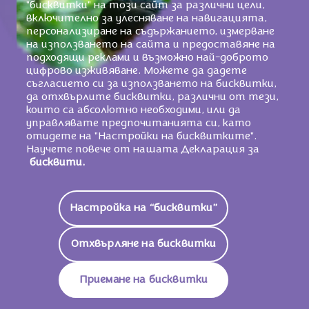
"бисквитки" на този сайт за различни цели,
включително за улесняване на навигацията,
персонализиране на съдържанието, измерване
на използването на сайта и предоставяне на
подходящи реклами и възможно най-доброто
цифрово изживяване. Можете да дадете
съгласието си за използването на бисквитки,
да отхвърлите бисквитки, различни от тези,
които са абсолютно необходими, или да
управлявате предпочитанията си, като
отидете на "Настройки на бисквитките".
Научете повече от нашата Декларация за
бисквити.
Настройка на “бисквитки”
Нашият ангажимент
Отхвърляне на бисквитки
АНГАЖИМЕНТЪТ НА
MILKA КЪМ
Приемане на бисквитки
ОТГЛЕЖДАНЕТО НА