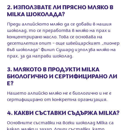
2. ИЗПОЛЗВАТЕ ЛИ ПРЯСНО МЛЯКО В
MILKA ШОКОЛАДА?
Преди алпийското мляко да се добави в нашия
шоколад, то се преработва в мляко на прах и
концентрирано масло. Това се основава на
десетилетия опит - още швейцарският „пионер
във шоколада“ Филип Сушард използва мляко на
прах, за да направи шоколад.
3. МЛЯКОТО В ПРОДУКТИ MILKA
БИОЛОГИЧНО И СЕРТИФИЦИРАНО ЛИ
Е?
Нашето алпийско мляко не е биологично и не е
сертифицирано от конкретна организация.
4. КАКВИ СЪСТАВКИ СЪДЪРЖА MILKA?
Основните съставки на всеки шоколад Milka са
какао, мляко и захар. Други съставки, като