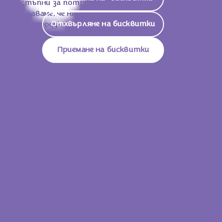
достъпни за потребителите, и напълно
уважаваме, че някои консуматори предпочитат
Отхвърляне на бисквитки
веган продукти. Наша цел е да продължим да
радваме потребителите с нашия нежно топящ се
Milka шоколад, и алпийското мляко ще продължи
Приемане на бисквитки
да бъде много важна съставка за нас и в бъдеще.
9. КЪДЕ МОГА ДА НАМЕРЯ
ИНФОРМАЦИЯ ЗА КАЛОРИЙНИТЕ И
ХРАНИТЕЛНИ ХАРАКТЕРИСТИКИ НА
ПРОДУКТИТЕ MILKA?
Тук можете
да намерите най-важната
хранителна информация за всички продукти Milka,
продавани от Mondelez International на българския
пазар.
СЪХРАНЕНИЕ