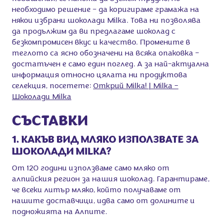
необходимо решение – да коригираме грамажа на
някои избрани шоколади Milka. Това ни позволява
да продължим да ви предлагаме шоколад с
безкомпромисен вкус и качество. Промените в
теглото са ясно обозначени на всяка опаковка –
достатъчен е само един поглед. А за най-актуална
информация относно цялата ни продуктова
селекция, посетете:
Открий Milka! | Milka –
Шоколади Milka
СЪСТАВКИ
1. КАКЪВ ВИД МЛЯКО ИЗПОЛЗВАТЕ ЗА
ШОКОЛАДИ MILKA?
От 120 години използваме само мляко от
алпийския регион за нашия шоколад. Гарантираме,
че всеки литър мляко, който получаваме от
нашите доставчици, идва само от долините и
подножията на Алпите.