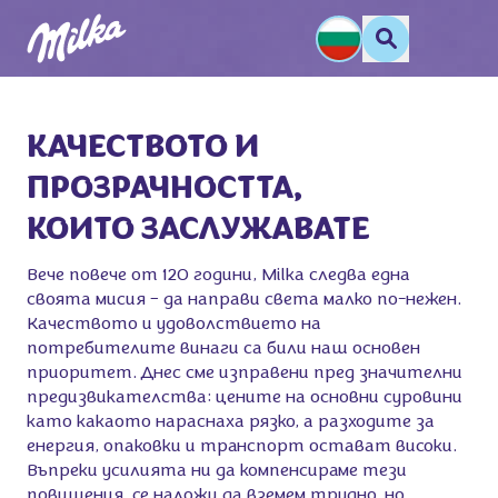
КАЧЕСТВОТО И 

ПРОЗРАЧНОСТТА, 

КОИТО ЗАСЛУЖАВАТЕ
Вече повече от 120 години, Milka следва една
своята мисия – да направи света малко по-нежен.
Качеството и удоволствието на
потребителите винаги са били наш основен
приоритет. Днес сме изправени пред значителни
предизвикателства: цените на основни суровини
като какаото нараснаха рязко, а разходите за
енергия, опаковки и транспорт остават високи.
Въпреки усилията ни да компенсираме тези
повишения, се наложи да вземем трудно, но