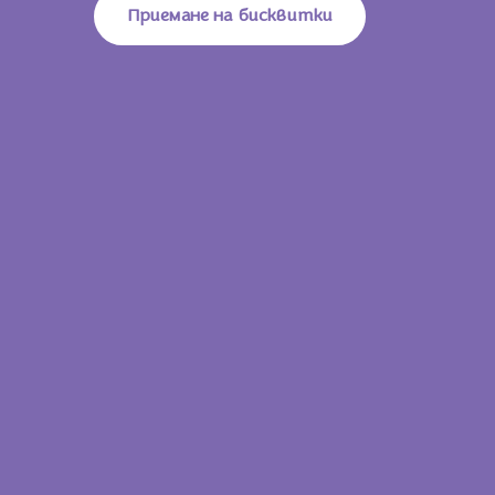
Приемане на бисквитки
Белтъци
6,5g
Сол
0,28g
27,7 g
623 KJ /
149
Енергийна Стойност
Kcal
Мазнини
8,6g
От Които Наситени Мастни
5,2g
Киселини
Въглехидрати
16g
От Които Захари
15g
Влакнини
0,6g