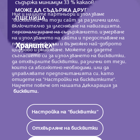
съдържа минимум 33 % какаова маса.
МОЖЕ ДА СЪДЪРЖА ДРУГИ ЯДКИ И
Ние и нашите партньори използваме
ПШЕНИЦА
.
"бисквитки" на този сайт за различни цели,
включително за улесняване на навигацията,
персонализиране на съдържанието, измерване
на използването на сайта и предоставяне на
подходящи реклами и възможно най-доброто
Хранителни стойности
цифрово изживяване. Можете да дадете
съгласието си за използването на бисквитки,
2251 KJ /
539
Енергийна Стойност
да отхвърлите бисквитки, различни от тези,
Kcal
които са абсолютно необходими, или да
управлявате предпочитанията си, като
Мазнини
31g
отидете на "Настройки на бисквитките".
Научете повече от нашата Декларация за
бисквити.
От Които Наситени
19g
Мастни Киселини
Въглехидрати
57g
Настройка на “бисквитки”
От Които Захари
55g
Отхвърляне на бисквитки
Влакнини
2,3g