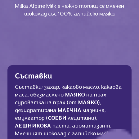
Milka Alpine Milk e нежно топящ се млечен
шоколад със 100% алпийско мляко.
Съставки
Съставки: захар, какаово масло, какаова
маса, обезмаслено
МЛЯКО
на прах,
суроватка на прах (от
МЛЯКО
),
дехидратирана
МЛЕЧНА
мазнина,
емулгатор (
СОЕВИ
лецитини),
ЛЕШНИКОВА
паста, ароматизант.
Млечният шоколад с алпийско мляко