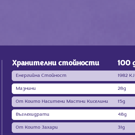
Хранителни стойности
100 
Енергийна Стойност
1982 KJ
Мазнини
28g
От Които Наситени Мастни Киселини
15g
Въглехидрати
48g
От Които Захари
31g