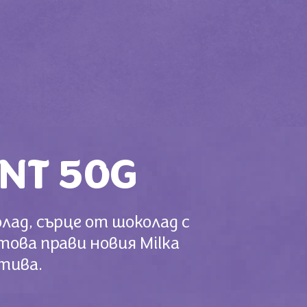
NT 50G
лад, сърце от шоколад с
това прави новия Milka
етива.