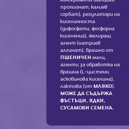
консерванти (калциев
пропионат, калиев
сорбат), регулатори на
киселинноста
(дифосфати, фосфорна
киселениа), желиращ
агент (натриев
алгинат), брашно от
ПШЕНИЧЕН
малц,
агенти за обработка на
брашна (L-цистеин,
аскобинова киселина),
лактова (от
МЛЯКО
).
МОЖЕ ДА СЪДЪРЖА
ФЪСТЪЦИ, ЯДКИ,
СУСАМОВИ СЕМЕНА.