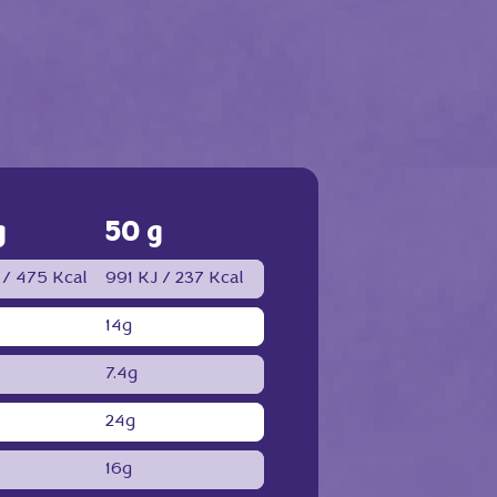
g
50 g
 / 475 Kcal
991 KJ / 237 Kcal
14g
7.4g
24g
16g