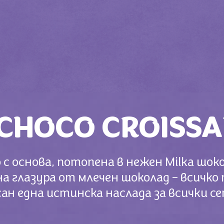
 CHOCO CROISSA
с основа, потопена в нежен Milka шоко
на глазура от млечен шоколад – всичко 
ан една истинска наслада за всички с