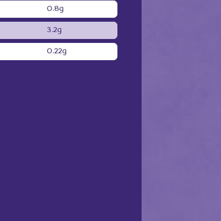
0.8g
3.2g
0.22g