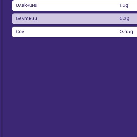
Влакнини
1.5g
Белтъци
6.3g
Сол
0.45g