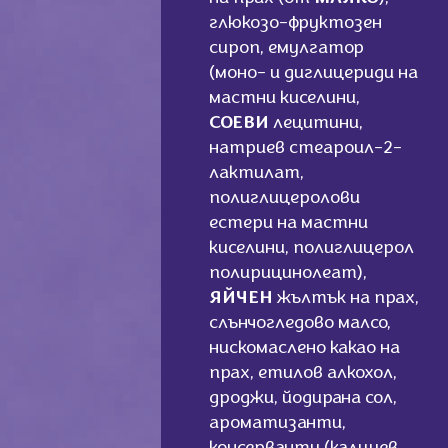
глюкозо-фруктозен
сироп, емулгатор
(моно- и диглицериди на
мастни киселини,
СОЕВИ
лецитини,
натриев стеароил-2-
лактилат,
полиглицеролови
естери на мастни
киселини, полиглицерол
полирицинолеат),
ЯЙЧЕН
жълтък на прах,
слънчогледово малсо,
нискомаслено какао на
прах, етилов алкохол,
дроджи, йодирана сол,
ароматизанти,