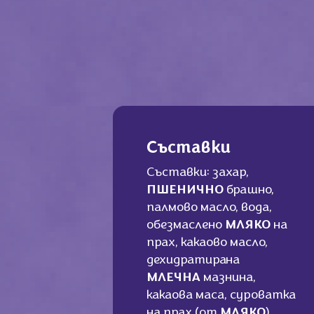
Съставки
Съставки: захар,
ПШЕНИЧНО
брашно,
палмово масло, вода,
обезмаслено
МЛЯКО
на
прах, какаово масло,
дехидратирана
МЛЕЧНА
мазнина,
какаова маса, суроватка
на прах (от
МЛЯКО
),