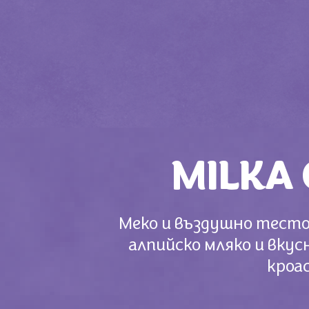
MILKA
Меко и въздушно тесто 
алпийско мляко и вкус
кроас