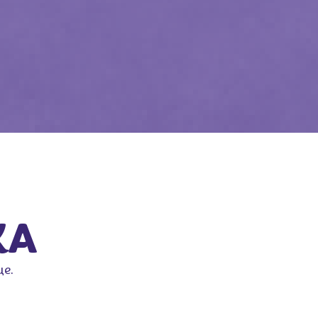
KA
ще.