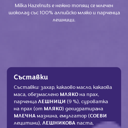
Milka Hazelnuts e нежно топящ се млечен
шоколад със 100% алпийско мляко и парченца
лешници.
Съставки
Съставки: захар, какаово масло, какаова
маса, обезмаслено
МЛЯКО
на прах,
парченца
ЛЕШНИЦИ
(9 %), суроватка
на прах (от
МЛЯКО
) дехидратирана
МЛЕЧНА
мазнина, емулгатор (
СОЕВИ
лецитини),
ЛЕШНИКОВА
паста,