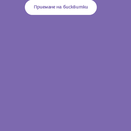
От Които Захари
51g
Приемане на бисквитки
Влакнини
2,9g
Белтъци
7,2g
Сол
0,25g
15 g
345 KJ /
83
Енергийна Стойност
Kcal
Мазнини
5,1g
От Които Наситени Мастни
2,6g
Киселини
Въглехидрати
7,8g
От Които Захари
7,7g