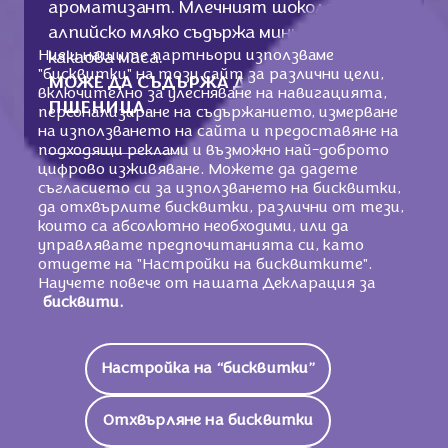
ароматизант. Млечният шоколад с
алпийско мляко съдържа минимум 33 %
Ние и нашите партньори използваме
какаова маса.
"бисквитки" на този сайт за различни цели,
МОЖЕ ДА СЪДЪРЖА ДРУГИ ЯДКИ И
включително за улесняване на навигацията,
ПШЕНИЦА
.
персонализиране на съдържанието, измерване
на използването на сайта и предоставяне на
подходящи реклами и възможно най-доброто
цифрово изживяване. Можете да дадете
съгласието си за използването на бисквитки,
Хранителни стойности
да отхвърлите бисквитки, различни от тези,
които са абсолютно необходими, или да
2301 KJ /
552
управлявате предпочитанията си, като
Енергийна Стойност
Kcal
отидете на "Настройки на бисквитките".
Научете повече от нашата Декларация за
Мазнини
34g
бисквити.
От Които Наситени
17g
Мастни Киселини
Настройка на “бисквитки”
Въглехидрати
52g
Отхвърляне на бисквитки