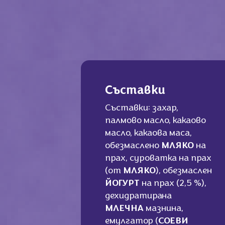
Съставки
Съставки: захар,
палмово масло, какаово
масло, какаова маса,
обезмаслено
МЛЯКО
на
прах, суроватка на прах
(от
МЛЯКО
), обезмаслен
ЙОГУРТ
на прах (2,5 %),
дехидратирана
МЛЕЧНА
мазнина,
емулгатор (
СОЕВИ