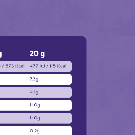
g
20 g
 /
573 Kcal
477 KJ /
115 Kcal
7.3g
4.1g
11.0g
11.0g
0.2g