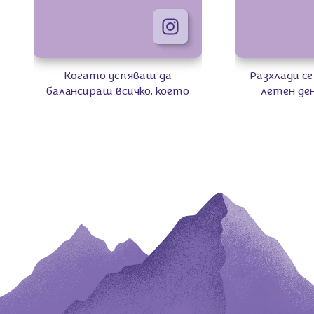
Когато успяваш да
Разхлади се
балансираш всичко, което
летен ден
носиш със себе си, с любимите
Milkaшейк. 😋
си бисквити, знаеш, че
само шоколад
държиш нещата под
сладолед, мл
контрол. 😉🍪💜
толкова е бърз 
изчезна? 
#Milka #MilkaBulgaria
кухнята? Ра
#MilkaBiscuits