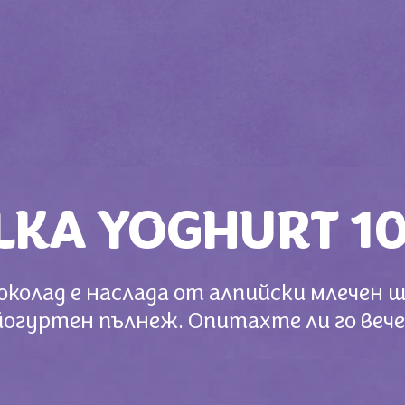
LKA YOGHURT 1
шоколад е наслада от алпийски млечен 
йогуртен пълнеж. Опитахте ли го вече