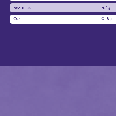
Белтъци
4.4g
Сол
0.18g