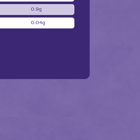
0.9g
0.04g