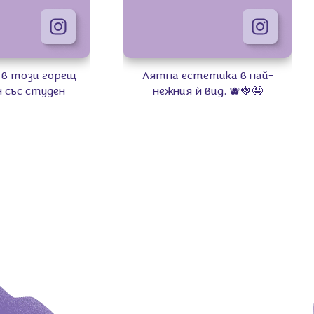
 в този горещ
Лятна естетика в най-
 със студен
нежния ѝ вид. 🫐🍓🤤
🥤​ ​ Нужни са ти
 Milka, ванилов
яко и блендер –
и лесен. 💜​ ​ Къде
 А, вече си в
збираме те. 🤭