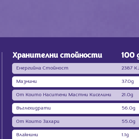
Хранителни стойности
100 
Енергийна Стойност
2387 KJ
Мазнини
37.0g
От Които Наситени Мастни Киселини
21.0g
Въглехидрати
56.0g
От Които Захари
55.0g
Влакнини
1.1g