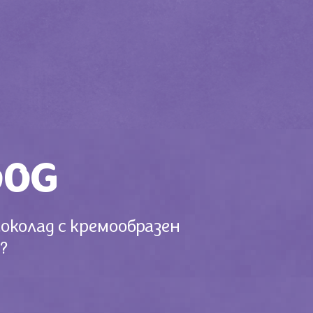
00G
шоколад с кремообразен
?