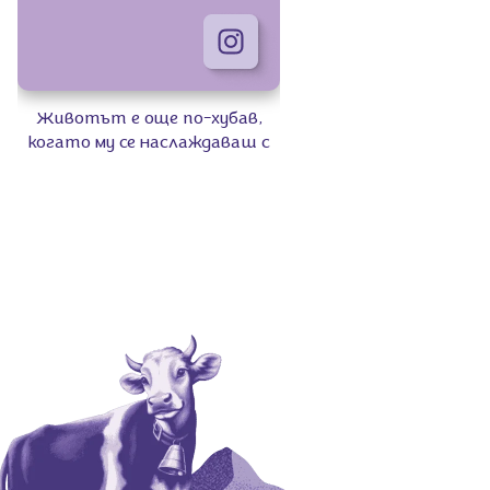
Животът е още по-хубав,
когато му се наслаждаваш с
Milka Sensations Cookies. 💜
Където и да те отведе
денят, любимите бисквити са
винаги добра компания. ✨​
#Milka #MilkaBulgaria
#MilkaBiscuits​