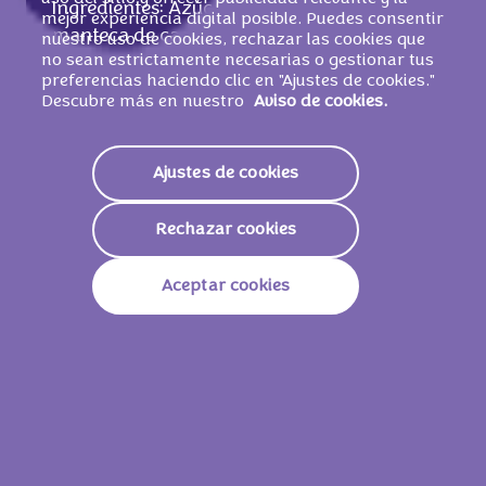
Ingredientes: Azúcar, grasa de palma,
mejor experiencia digital posible. Puedes consentir
manteca de cacao,
LECHE
desnatada en
nuestro uso de cookies, rechazar las cookies que
no sean estrictamente necesarias o gestionar tus
polvo,
AVELLANA
, pasta de cacao, jarabe
preferencias haciendo clic en "Ajustes de cookies."
de glucosa, suero de
LECHE
en polvo, grasa
Descubre más en nuestro
Aviso de cookies.
de
LECHE
,
LECHE
desnatada condensada,
humectante (glicerol), emulgente (lecitinas
de SOJA), jarabe de azúcar invertido, pasta
Ajustes de cookies
de
AVELLANA
, jarabe de azúcar
caramelizado, aromas, sal.
PUEDE
Rechazar cookies
CONTENER TRIGO
Y OTROS FRUTOS DE
CÁSCARA.
Aceptar cookies
Valores nutricionales
Energía
2332 KJ /
560 Kcal
Grasas
36g