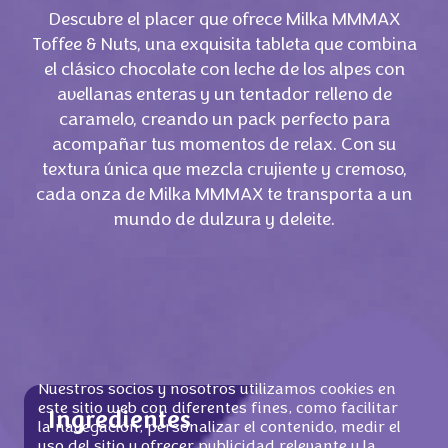
Descubre el placer que ofrece Milka MMMAX
Toffee & Nuts, una exquisita tableta que combina
el clásico chocolate con leche de los alpes con
avellanas enteras y un tentador relleno de
caramelo, creando un pack perfecto para
acompañar tus momentos de relax. Con su
textura única que mezcla crujiente y cremoso,
cada onza de Milka MMMAX te transporta a un
mundo de dulzura y deleite.
Nuestros socios y nosotros utilizamos cookies en
este sitio web con diferentes fines, como facilitar
Ingredientes
la navegación, personalizar el contenido, medir el
uso del sitio y ofrecer publicidad relevante y la