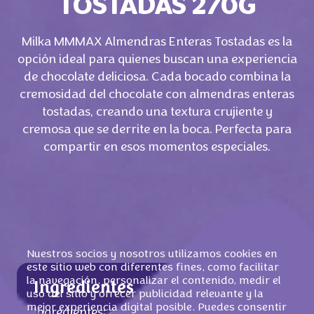
TOSTADAS 270G
Milka MMMAX Almendras Enteras Tostadas es la
opción ideal para quienes buscan una experiencia
de chocolate deliciosa. Cada bocado combina la
cremosidad del chocolate con almendras enteras
tostadas, creando una textura crujiente y
cremosa que se derrite en la boca. Perfecta para
compartir en esos momentos especiales.
Nuestros socios y nosotros utilizamos cookies en
este sitio web con diferentes fines, como facilitar
la navegación, personalizar el contenido, medir el
Ingredientes
uso del sitio y ofrecer publicidad relevante y la
mejor experiencia digital posible. Puedes consentir
Ingredientes: azúcar,
ALMENDRA
S
(20%),