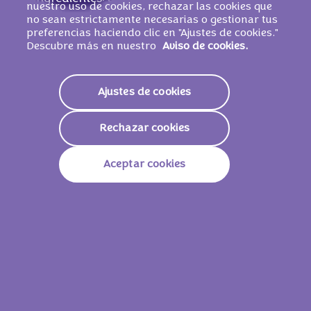
nuestro uso de cookies, rechazar las cookies que
manteca de cacao, pasta de cacao,
LECHE
no sean estrictamente necesarias o gestionar tus
preferencias haciendo clic en "Ajustes de cookies."
desnatada en polvo, suero de
LECHE
en
Descubre más en nuestro
Aviso de cookies.
polvo, grasa de
LECHE
, emulgente (lecitinas
de SOJA), pasta de
AVELLANA
, aroma.
PUEDE CONTENER TRIGO
.
Ajustes de cookies
Rechazar cookies
Valores nutricionales
Aceptar cookies
Energía
2318 KJ /
556 Kcal
Grasas
35g
De Las Cuales Saturadas
16g
Carbohidratos
47g
De Los Cuales Azúcares
45g