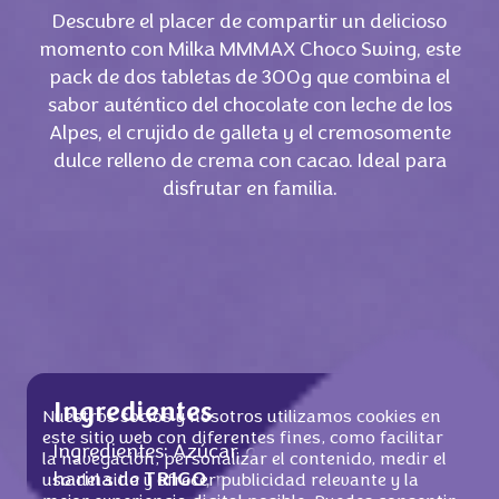
Descubre el placer de compartir un delicioso
momento con Milka MMMAX Choco Swing, este
pack de dos tabletas de 300g que combina el
sabor auténtico del chocolate con leche de los
Alpes, el crujido de galleta y el cremosomente
dulce relleno de crema con cacao. Ideal para
disfrutar en familia.
Ingredientes
Nuestros socios y nosotros utilizamos cookies en
este sitio web con diferentes fines, como facilitar
Ingredientes: Azúcar, grasa de palma,
la navegación, personalizar el contenido, medir el
harina de
TRIGO
, pasta de cacao, manteca
uso del sitio y ofrecer publicidad relevante y la