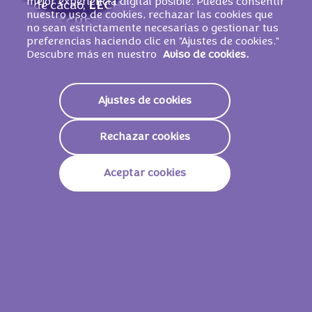
mejor experiencia digital posible. Puedes consentir
de cacao,
LECHE
desnatada en polvo, suero
nuestro uso de cookies, rechazar las cookies que
de
LECHE
en polvo, grasa de
LECHE
, cacao
no sean estrictamente necesarias o gestionar tus
en polvo (1 %), emulgente (lecitinas de
preferencias haciendo clic en "Ajustes de cookies."
Descubre más en nuestro
Aviso de cookies.
SOJA), jarabe de glucosa, pasta de
AVELLANA
, sal, gasificantes (E500, E503),
aromas (contiene
LECHE
).
PUEDE
Ajustes de cookies
CONTENER
HUEVO
Y OTROS FRUTOS DE
CÁSCARA.
Rechazar cookies
Aceptar cookies
Valores nutricionales
Energía
2325 KJ /
557 Kcal
Grasas
34g
De Las Cuales Saturadas
19g
Carbohidratos
56g