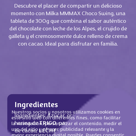
Descubre el placer de compartir un delicioso
momento con Milka MMMAX Choco Swing, una
tableta de 300g que combina el sabor auténtico
del chocolate con leche de los Alpes, el crujido de
galleta y el cremosomente dulce relleno de crema
con cacao. Ideal para disfrutar en familia.
Ingredientes
Nuestros socios y nosotros utilizamos cookies en
Ingredientes: Azúcar, grasa de palma,
este sitio web con diferentes fines, como facilitar
harina de
TRIGO
, pasta de cacao, manteca
la navegación, personalizar el contenido, medir el
uso del sitio y ofrecer publicidad relevante y la
de cacao,
LECHE
desnatada en polvo, suero
mejor experiencia digital posible. Puedes consentir