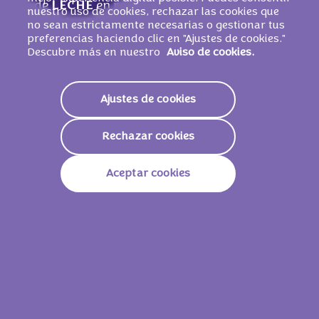
de
LECHE
en polvo, grasa de
LECHE
, cacao
nuestro uso de cookies, rechazar las cookies que
en polvo (1 %), emulgente (lecitinas de
no sean estrictamente necesarias o gestionar tus
preferencias haciendo clic en "Ajustes de cookies."
SOJA), jarabe de glucosa, pasta de
Descubre más en nuestro
Aviso de cookies.
AVELLANA
, sal, gasificantes (E500, E503),
aromas (contiene
LECHE
).
PUEDE
CONTENER
HUEVO
Y OTROS FRUTOS DE
Ajustes de cookies
CÁSCARA.
Rechazar cookies
Aceptar cookies
Valores nutricionales
Energía
2325 KJ /
557 Kcal
Grasas
34g
De Las Cuales Saturadas
19g
Carbohidratos
56g