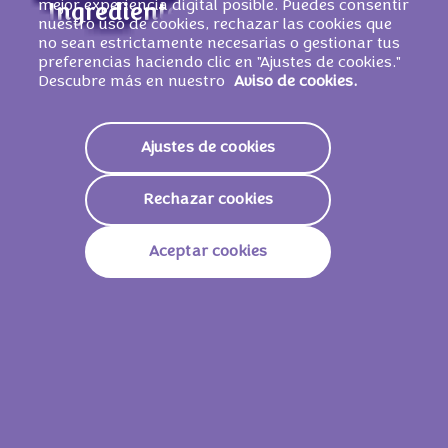
mejor experiencia digital posible. Puedes consentir
Ingredientes
nuestro uso de cookies, rechazar las cookies que
no sean estrictamente necesarias o gestionar tus
Ingredientes: azúcar, manteca de cacao,
preferencias haciendo clic en "Ajustes de cookies."
pasta de cacao,
LECHE
desnatada en polvo,
Descubre más en nuestro
Aviso de cookies.
suero de
LECHE
en polvo, grasa de
LECHE
,
emulgente (lecitinas de SOJA), pasta de
Ajustes de cookies
AVELLANA
, aroma. Cacao: 33 % mínimo.
PUEDE CONTENER OTROS FRUTOS DE
CÁSCARA Y TRIGO
.
Rechazar cookies
Aceptar cookies
Valores nutricionales
Energía
2251 KJ /
539 Kcal
Grasas
31g
De Las Cuales Saturadas
19g