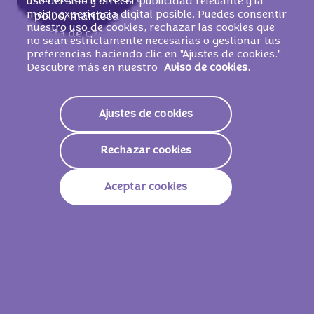
uso del sitio y ofrecer publicidad relevante y la
mejor experiencia digital posible. Puedes consentir
polvo, manteca de cacao, jarabe de glucosa,
nuestro uso de cookies, rechazar las cookies que
pasta de cacao, suero de
LECHE
en polvo,
no sean estrictamente necesarias o gestionar tus
grasa de
LECHE
,
QUESO
en polvo (de
preferencias haciendo clic en "Ajustes de cookies."
Descubre más en nuestro
Aviso de cookies.
LECHE
desnatada) (1,5 %), puré de fresa (1
%), humectante (glicerol), aromas,
emulgente (lecitinas de SOJA), zumo de
Ajustes de cookies
limón concentrado, pasta de
AVELLANA
,
zumo concentrado de grosella negra, sal,
Rechazar cookies
gasificantes (E500, E503).PUEDE
CONTENER OTROS FRUTOS DE CÁSCARA Y
Aceptar cookies
HUEVO
.
Valores nutricionales
Energía
2219 KJ /
531 Kcal
Grasas
30g