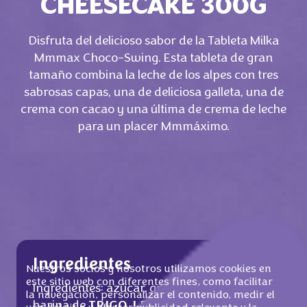
CHEESECAKE 300G
Disfruta del delicioso sabor de la Tableta Milka
Mmmax Choco-Swing. Esta tableta de gran
tamaño combina la leche de los alpes con tres
sabrosas capas, una de deliciosa galleta, una de
crema con cacao y una última de crema de leche
para un placer Mmmáximo.
Ingredientes
Nuestros socios y nosotros utilizamos cookies en
este sitio web con diferentes fines, como facilitar
Ingredientes: azúcar, grasa de palma,
la navegación, personalizar el contenido, medir el
harina de
TRIGO
,
LECHE
desnatada en