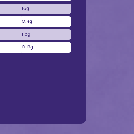
16g
0.4g
1.6g
0.12g