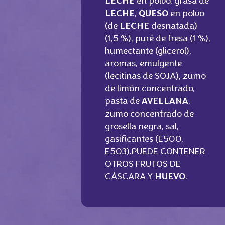
LECHE
en polvo, grasa de
LECHE
,
QUESO
en polvo
(de
LECHE
desnatada)
(1,5 %), puré de fresa (1 %),
humectante (glicerol),
aromas, emulgente
(lecitinas de SOJA), zumo
de limón concentrado,
pasta de
AVELLANA
,
zumo concentrado de
grosella negra, sal,
gasificantes (E500,
E503).PUEDE CONTENER
OTROS FRUTOS DE
CÁSCARA Y
HUEVO
.