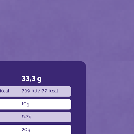
33,3 g
 Kcal
739 KJ /
177 Kcal
10g
5.7g
20g