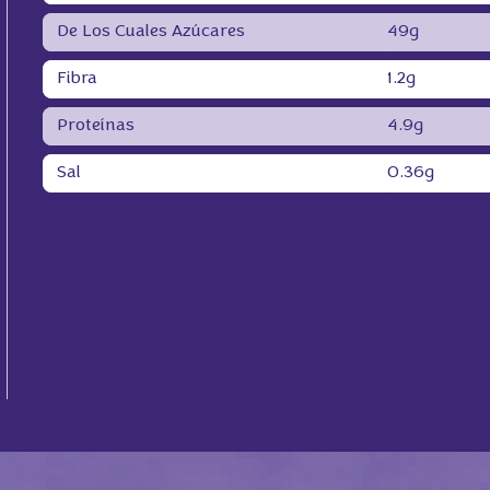
De Los Cuales Azúcares
49g
Fibra
1.2g
Proteínas
4.9g
Sal
0.36g