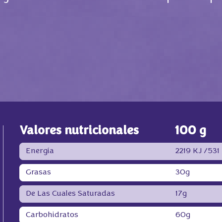
Valores nutricionales
100 g
Energía
2219 KJ /
531
Grasas
30g
De Las Cuales Saturadas
17g
Carbohidratos
60g