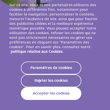
Sur ce site, nous et nos partenaires utilisons des
cookies à différentes fins, notamment pour
faciliter la navigation, personnaliser le contenu,
mesurer l'audience du site, ainsi que pour fournir
des publicités ciblées et la meilleure expérience
numérique possible. Vous pouvez accepter notre
utilisation des cookies, refuser les cookies qui ne
CETTE ACTIVATION
sont pas strictement nécessaires ou gérer vos
préférences en cliquant sur "Paramètres des
EST TERMINÉE.
cookies". Pour en savoir plus, consultez notre
politique relative aux Cookies.
Merci d’avoir participé à Milka Hide Me
Season ! Nous espérons que vous avez
Paramètres de cookies
apprécié le fait de cacher et de surprendre.
Restez attentif à notre site pour découvrir
Rejeter les cookies
nos prochaines actions.
Accepter les cookies
Découvrir