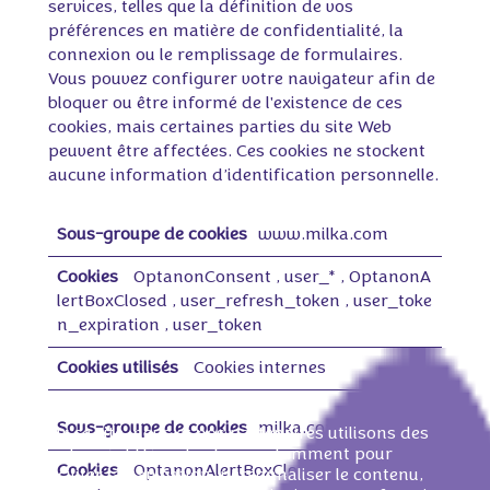
services, telles que la définition de vos
préférences en matière de confidentialité, la
connexion ou le remplissage de formulaires.
Vous pouvez configurer votre navigateur afin de
bloquer ou être informé de l'existence de ces
cookies, mais certaines parties du site Web
peuvent être affectées. Ces cookies ne stockent
aucune information d’identification personnelle.
C
www.milka.com
o
o
k
OptanonConsent
,
user_*
,
OptanonA
i
lertBoxClosed
,
user_refresh_token
,
user_toke
e
n_expiration
,
user_token
s
s
t
Cookies internes
r
i
c
milka.com
t
Sur ce site, nous et nos partenaires utilisons des
e
cookies à différentes fins, notamment pour
m
OptanonAlertBoxClosed
,
OptanonCo
faciliter la navigation, personnaliser le contenu,
e