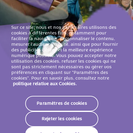
Sur ce site, nous et nos partenaires utilisons des
cookies à différentes fins, notamment pour
faciliter la navigation, personnaliser le contenu,
mesurer l'audience du site, ainsi que pour fournir
des publicités ciblées et la meilleure expérience
numérique possible. Vous pouvez accepter notre
utilisation des cookies, refuser les cookies qui ne
sont pas strictement nécessaires ou gérer vos
préférences en cliquant sur "Paramètres des
cookies". Pour en savoir plus, consultez notre
politique relative aux Cookies.
Paramètres de cookies
Tous nos produits Milka ont un seul but :
Rejeter les cookies
SAVOURER