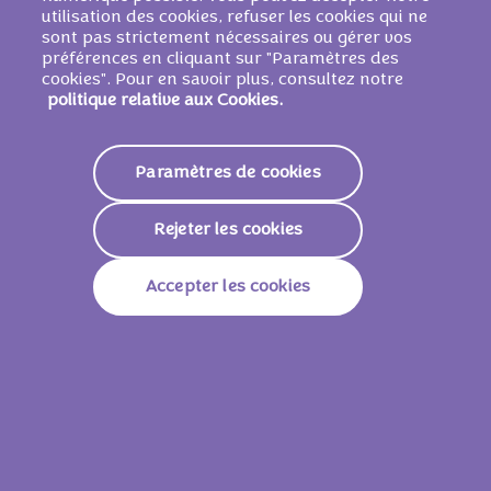
poudre (0,3%), amidon de
BLÉ
, sirop de
utilisation des cookies, refuser les cookies qui ne
glucose-fructose, poudres ą lever (E503,
sont pas strictement nécessaires ou gérer vos
préférences en cliquant sur "Paramètres des
E501, E500), sel, correcteur d'acidité
cookies". Pour en savoir plus, consultez notre
(E524), arōmes.
politique relative aux Cookies.
Paramètres de cookies
Valeurs nutritionnelles
Rejeter les cookies
Valeur Énergétique
2.307 KJ /
552 Kcal
Lipides
32g
Accepter les cookies
Dont Acides Gras Saturés
19g
Glucides
61g
Dont Sucres
59g
Fibres Alimentaires
0.2g