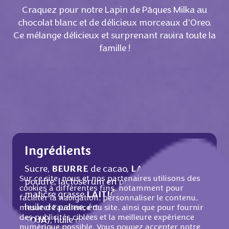
Craquez pour notre Lapin de Pāques Milka au
chocolat blanc et de délicieux morceaux d'Oreo.
Ce mélange délicieux et surprenant ravira toute la
famille !
Ingrédients
Sucre,
BEURRE
de cacao,
LAIT
ÉCRÉMÉ
en
Sur ce site, nous et nos partenaires utilisons des
poudre, lactosérum en poudre (de
LAIT
),
cookies à différentes fins, notamment pour
matičre grasse
LAITIČRE
, farine de
BLÉ
,
faciliter la navigation, personnaliser le contenu,
huile de palme, émulsifiant (lécithines de
mesurer l'audience du site, ainsi que pour fournir
des publicités ciblées et la meilleure expérience
SOJA
), huile de colza, cacao maigre en
numérique possible. Vous pouvez accepter notre