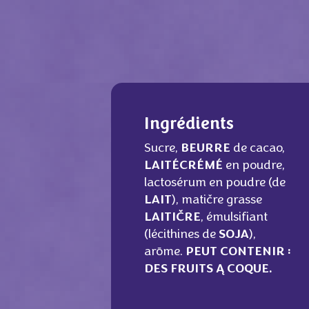
Ingrédients
Sucre,
BEURRE
de cacao,
LAIT
ÉCRÉMÉ
en poudre,
lactosérum en poudre (de
LAIT
), matičre grasse
LAITIČRE
, émulsifiant
(lécithines de
SOJA
),
arōme.
PEUT CONTENIR :
DES FRUITS Ą COQUE.