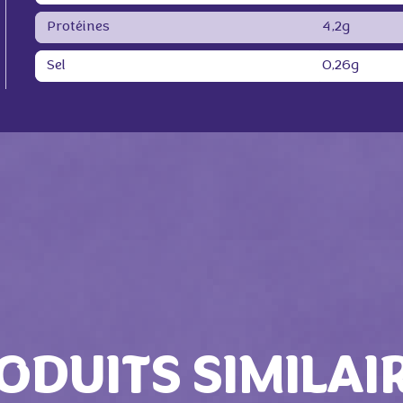
Protéines
4,2g
Sel
0,26g
ODUITS SIMILAI