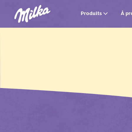
Produits
À pr