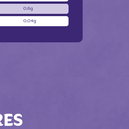
0,6g
0,04g
RES