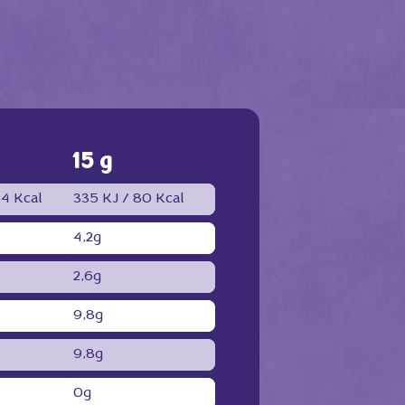
15 g
4 Kcal
335 KJ /
80 Kcal
4,2g
2,6g
9,8g
9,8g
0g