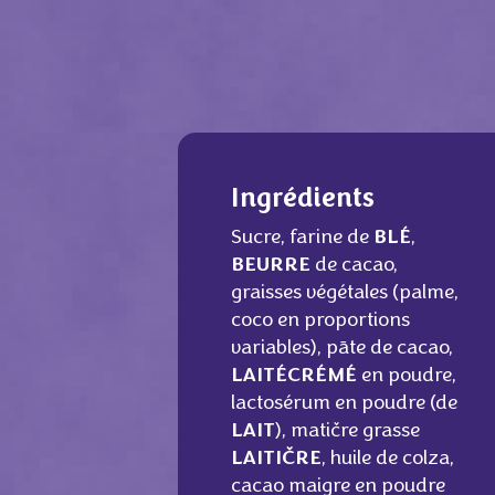
Ingrédients
Sucre, farine de
BLÉ
,
BEURRE
de cacao,
graisses végétales (palme,
coco en proportions
variables), pāte de cacao,
LAIT
ÉCRÉMÉ
en poudre,
lactosérum en poudre (de
LAIT
), matičre grasse
LAITIČRE
, huile de colza,
cacao maigre en poudre