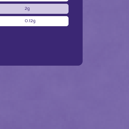
2g
0.12g