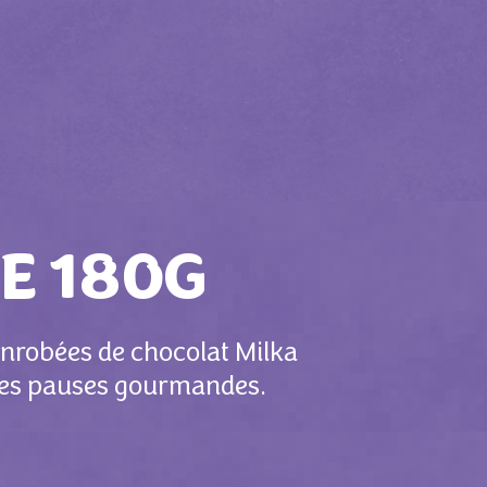
E 180G
enrobées de chocolat Milka
 des pauses gourmandes.