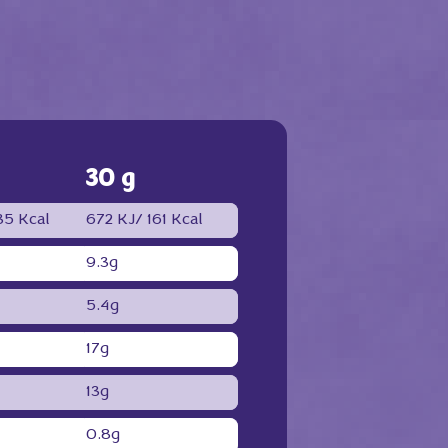
30 g
5 Kcal
672 KJ/
161 Kcal
9.3g
5.4g
17g
13g
0.8g