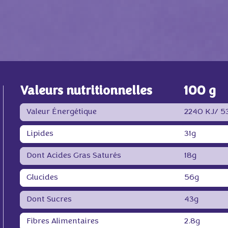
Valeurs nutritionnelles
100 g
Valeur Énergétique
2240 KJ/
53
Lipides
31g
Dont Acides Gras Saturés
18g
Glucides
56g
Dont Sucres
43g
Fibres Alimentaires
2.8g