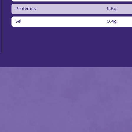
Protéines
6.8g
Sel
0.4g