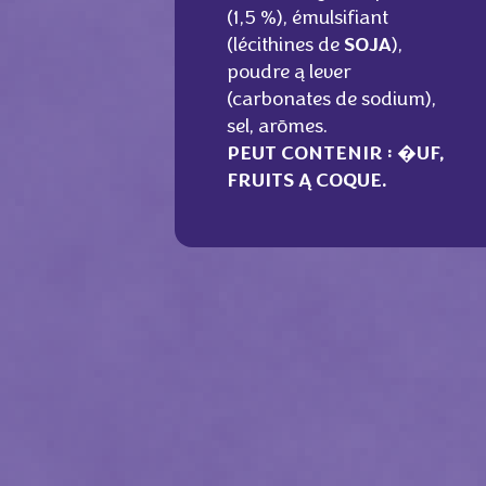
(1,5 %), émulsifiant
(lécithines de
SOJA
),
poudre ą lever
(carbonates de sodium),
sel, arōmes.
PEUT CONTENIR :
�UF
,
FRUITS Ą COQUE.