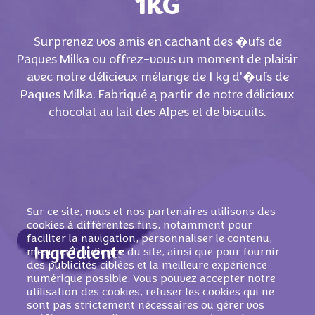
1KG
Surprenez vos amis en cachant des �ufs de
Pāques Milka ou offrez-vous un moment de plaisir
avec notre délicieux mélange de 1 kg d'�ufs de
Pāques Milka. Fabriqué ą partir de notre délicieux
chocolat au lait des Alpes et de biscuits.
Sur ce site, nous et nos partenaires utilisons des
cookies à différentes fins, notamment pour
faciliter la navigation, personnaliser le contenu,
mesurer l'audience du site, ainsi que pour fournir
Ingrédients
des publicités ciblées et la meilleure expérience
Sucre,
BEURRE
de cacao,
LAIT
ÉCRÉMÉ
en
numérique possible. Vous pouvez accepter notre
utilisation des cookies, refuser les cookies qui ne
poudre, lactosérum en poudre (de
LAIT
),
sont pas strictement nécessaires ou gérer vos
pāte de cacao, graisses végétales (palmiste,