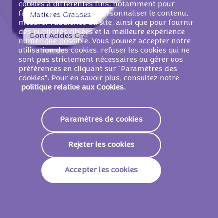
cookies à différentes fins, notamment pour
faciliter la navigation, personnaliser le contenu,
Matières Grasses
29g
mesurer l'audience du site, ainsi que pour fournir
des publicités ciblées et la meilleure expérience
Dont Acides Gras Saturés
18g
numérique possible. Vous pouvez accepter notre
utilisation des cookies, refuser les cookies qui ne
Glucides
59g
sont pas strictement nécessaires ou gérer vos
préférences en cliquant sur "Paramètres des
Dont Sucres
58g
cookies". Pour en savoir plus, consultez notre
politique relative aux Cookies.
Fibres
1,8g
Paramètres de cookies
Protéines
6,3g
Sodium
0,37g
Rejeter les cookies
16,7 g
Accepter les cookies
Énergie
370 KJ /
88 Kcal
Matières Grasses
4,9g