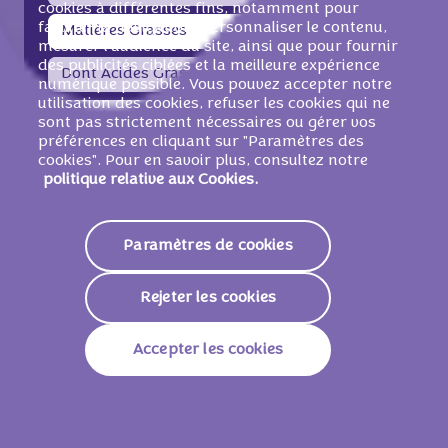
cookies à différentes fins, notamment pour
faciliter la navigation, personnaliser le contenu,
Matières Grasses
37g
mesurer l'audience du site, ainsi que pour fournir
des publicités ciblées et la meilleure expérience
Dont Acides Gras Saturés
21g
numérique possible. Vous pouvez accepter notre
utilisation des cookies, refuser les cookies qui ne
Glucides
53g
sont pas strictement nécessaires ou gérer vos
préférences en cliquant sur "Paramètres des
Dont Sucres
52g
cookies". Pour en savoir plus, consultez notre
politique relative aux Cookies.
Fibres
1g
Paramètres de cookies
Protéines
5,2g
Sodium
0,38g
Rejeter les cookies
20 g
Accepter les cookies
Énergie
478kJ /
115 Kcal
Matières Grasses
7,5g