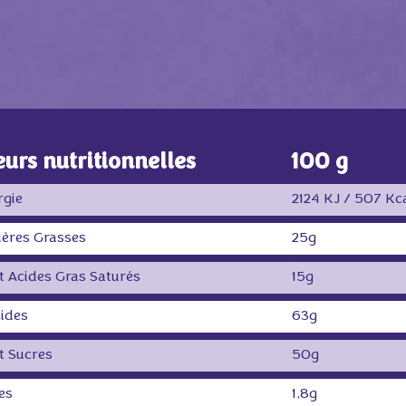
eurs nutritionnelles
100 g
rgie
2124 KJ /
507 Kc
ières Grasses
25g
 Acides Gras Saturés
15g
ides
63g
t Sucres
50g
es
1,8g