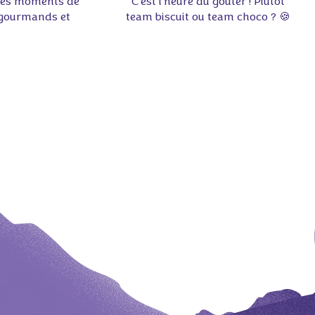
des moments de
C'est l'heure du goûter ! Plutôt
 gourmands et
team biscuit ou team choco ? 🍪
res 💜🍫
🍫 Dites-nous en commentaires !
milka #partage
#pause #goûter #milka
mandise