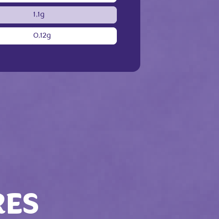
1,1g
0,12g
RES