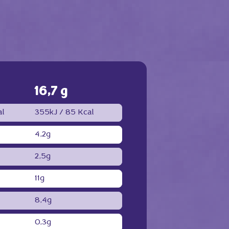
16,7 g
al
355kJ /
85 Kcal
4,2g
2,5g
11g
8,4g
0,3g