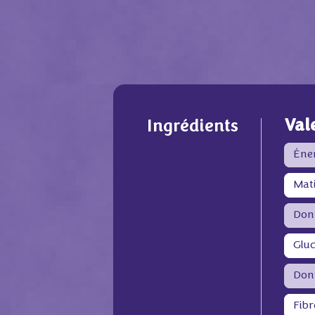
Val
Ingrédients
Éne
Mat
Dont
Gluc
Don
Fibr