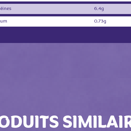
téines
6,4g
ium
0,73g
ODUITS SIMILAI