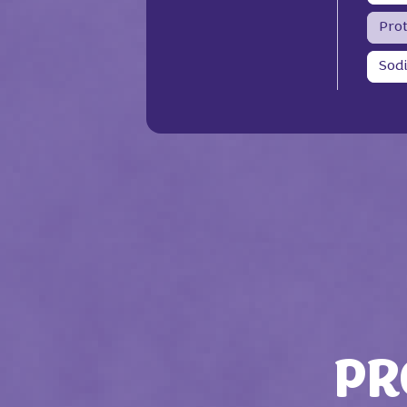
Pro
Sod
PR