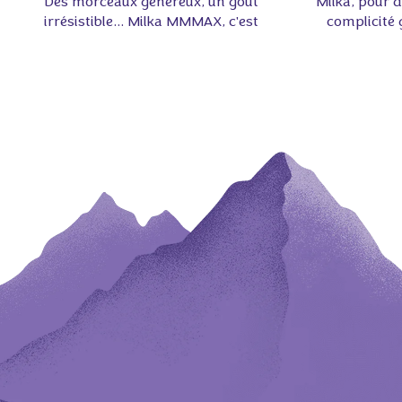
Des morceaux généreux, un goût
Milka, pour 
irrésistible… Milka MMMAX, c'est
complicité
LA tablette qu'il vous faut pour
tend
un moment ultra gourmand ! 😋
#tendresse #
#tablette #milka #gourmand
#gour