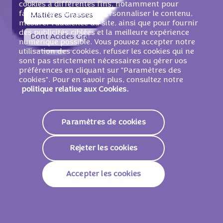
cookies à différentes fins, notamment pour
faciliter la navigation, personnaliser le contenu,
Matières Grasses
29g
mesurer l'audience du site, ainsi que pour fournir
des publicités ciblées et la meilleure expérience
Dont Acides Gras Saturés
18g
numérique possible. Vous pouvez accepter notre
utilisation des cookies, refuser les cookies qui ne
Glucides
59g
sont pas strictement nécessaires ou gérer vos
préférences en cliquant sur "Paramètres des
Dont Sucres
58g
cookies". Pour en savoir plus, consultez notre
politique relative aux Cookies.
Fibres
1,8g
Paramètres de cookies
Protéines
6,3g
Sodium
0,37g
Rejeter les cookies
33,3 g
Accepter les cookies
Énergie
738kJ /
177 Kcal
Matières Grasses
9,8g