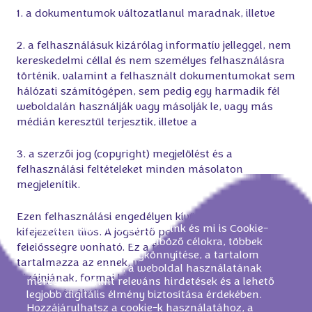
1. a dokumentumok változatlanul maradnak, illetve
2. a felhasználásuk kizárólag informatív jelleggel, nem
kereskedelmi céllal és nem személyes felhasználásra
történik, valamint a felhasznált dokumentumokat sem
hálózati számítógépen, sem pedig egy harmadik fél
weboldalán használják vagy másolják le, vagy más
médián keresztül terjesztik, illetve a
3. a szerzői jog (copyright) megjelölést és a
felhasználási feltételeket minden másolaton
megjelenítik.
Ezen felhasználási engedélyen kívüli felhasználása
Ezen a weboldalon partnereink és mi is Cookie-
kifejezetten tilos. A jogsértő polgári- vagy büntetőjogi
fájlokat használunk, különböző célokra, többek
felelősségre vonható. Ez a felhasználói engedély nem
között a navigáció megkönnyítése, a tartalom
tartalmazza az ennek, vagy másik weboldal
személyre szabása, a weboldal használatának
dizájnjának, formai kialakításának, felhasznált
mérése, valamint releváns hirdetések és a lehető
fotóinak és ábráinak felhasználására vonatkozó jogot,
legjobb digitális élmény biztosítása érdekében.
Hozzájárulhatsz a cookie-k használatához, a
amelyre a Mondelez International nemzetközi cég