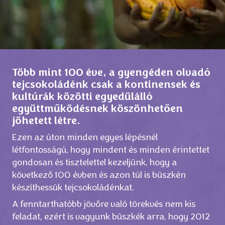
Több mint 100 éve, a gyengéden olvadó
tejcsokoládénk csak a kontinensek és
kultúrák közötti egyedülálló
együttműködésnek köszönhetően
jöhetett létre.
Ezen az úton minden egyes lépésnél
létfontosságú, hogy mindent és minden érintettet
gondosan és tisztelettel kezeljünk, hogy a
következő 100 évben és azon túl is büszkén
készíthessük tejcsokoládénkat.
A fenntarthatóbb jövőre való törekvés nem kis
feladat, ezért is vagyunk büszkék arra, hogy 2012