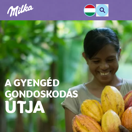
A GYENGÉD
GONDOSKODÁS
ÚTJA