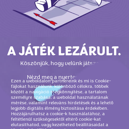
A JÁTÉK LEZÁRULT.
Köszönjük, hogy velünk játszottál!
Nézd meg a nyertesek listáját
Ezen a weboldalon partnereink és mi is Cookie-
fájlokat használunk, különböző célokra, többek
között a navigáció megkönnyítése, a tartalom
Nyertesek
személyre szabása, a weboldal használatának
mérése, valamint releváns hirdetések és a lehető
legjobb digitális élmény biztosítása érdekében.
Hozzájárulhatsz a cookie-k használatához, a
feltétlenül szükségesektől eltérő cookie-kat
elutasíthatod, vagy kezelheted beállításaidat a