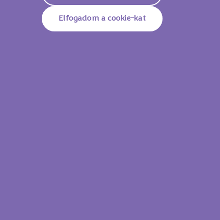
Elfogadom a cookie-kat
Milka TUC Keksz 35g
Milka Alpesi 
Lássam az összes
terméket!