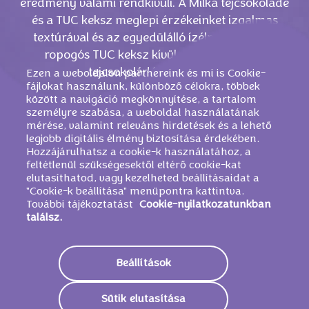
eredmény valami rendkívüli. A Milka tejcsokoládé
és a TUC keksz meglepi érzékeinket izgalmas
textúrával és az egyedülálló ízélménnyel. 20
ropogós TUC keksz kívül, gyengéd alpesi
tejcsokoládé pedig belül.
Ezen a weboldalon partnereink és mi is Cookie-
fájlokat használunk, különböző célokra, többek
között a navigáció megkönnyítése, a tartalom
személyre szabása, a weboldal használatának
mérése, valamint releváns hirdetések és a lehető
legjobb digitális élmény biztosítása érdekében.
Hozzájárulhatsz a cookie-k használatához, a
feltétlenül szükségesektől eltérő cookie-kat
elutasíthatod, vagy kezelheted beállításaidat a
"Cookie-k beállítása" menüpontra kattintva.
További tájékoztatást
Cookie-nyilatkozatunkban
találsz.
HASONLÓ TERMÉKEK
Beállítások
Sütik elutasítása