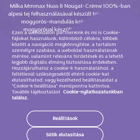
Milka Mmmax Nuss & Nougat-Crème 100%-ban
alpesi tej felhasználásával készült tejcsokoládéból,
mogyorós-mandulás krémmel és egész
mogyoróval készült lágy tejcsokoládé.
Ezen a weboldalon partnereink és mi is Cookie-
fájlokat használunk, különböző célokra, többek
között a navigáció megkönnyítése, a tartalom
személyre szabása, a weboldal használatának
mérése, valamint releváns hirdetések és a lehető
legjobb digitális élmény biztosítása érdekében.
Hozzájárulhatsz a cookie-k használatához, a
feltétlenül szükségesektől eltérő cookie-kat
elutasíthatod, vagy kezelheted beállításaidat a
"Cookie-k beállítása" menüpontra kattintva.
További tájékoztatást
Cookie-nyilatkozatunkban
találsz.
HASONLÓ TERMÉKEK
Beállítások
Sütik elutasítása