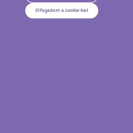
Elfogadom a cookie-kat
Milka Karamell 100g
Milka Alpes
Lássam az összes
terméket!