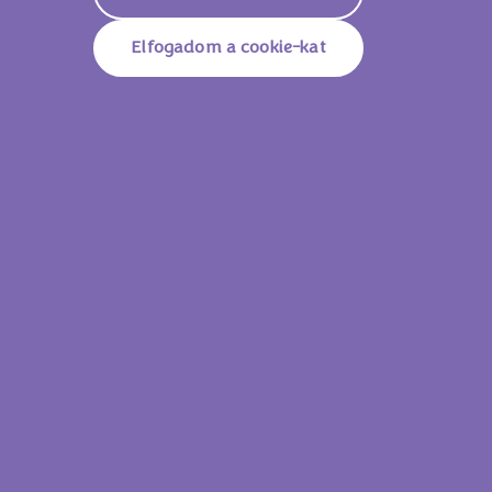
Elfogadom a cookie-kat
Milka Oreo 37g
Milka Waffel
Lássam az összes