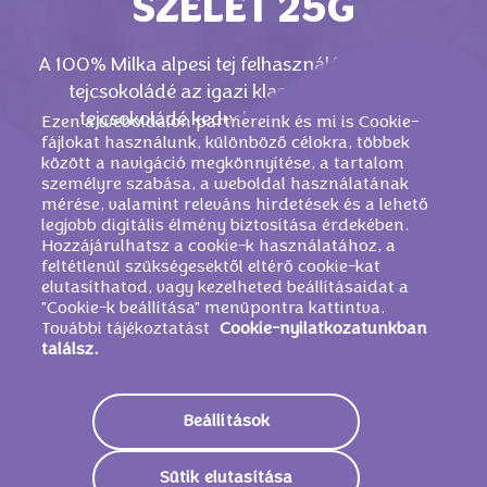
SZELET 25G
A 100% Milka alpesi tej felhasználásával készült
tejcsokoládé az igazi klassszikus minden
tejcsokoládé kedvelőnek, már szeletes
Ezen a weboldalon partnereink és mi is Cookie-
fájlokat használunk, különböző célokra, többek
változatban.
között a navigáció megkönnyítése, a tartalom
személyre szabása, a weboldal használatának
mérése, valamint releváns hirdetések és a lehető
legjobb digitális élmény biztosítása érdekében.
Hozzájárulhatsz a cookie-k használatához, a
feltétlenül szükségesektől eltérő cookie-kat
elutasíthatod, vagy kezelheted beállításaidat a
"Cookie-k beállítása" menüpontra kattintva.
További tájékoztatást
Cookie-nyilatkozatunkban
találsz.
Beállítások
HASONLÓ TERMÉKEK
Sütik elutasítása