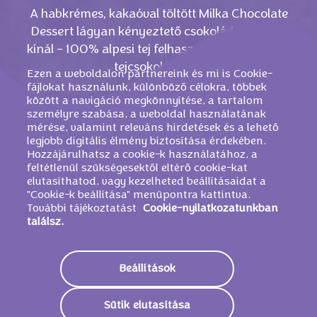
A habkrémes, kakaóval töltött Milka Chocolate
Dessert lágyan kényeztető csokoládéélményt
kínál - 100% alpesi tej felhasználásával készült
tejcsokoládéval.
Ezen a weboldalon partnereink és mi is Cookie-
fájlokat használunk, különböző célokra, többek
között a navigáció megkönnyítése, a tartalom
személyre szabása, a weboldal használatának
mérése, valamint releváns hirdetések és a lehető
legjobb digitális élmény biztosítása érdekében.
Hozzájárulhatsz a cookie-k használatához, a
feltétlenül szükségesektől eltérő cookie-kat
elutasíthatod, vagy kezelheted beállításaidat a
"Cookie-k beállítása" menüpontra kattintva.
További tájékoztatást
Cookie-nyilatkozatunkban
találsz.
HASONLÓ TERMÉKEK
Beállítások
Sütik elutasítása