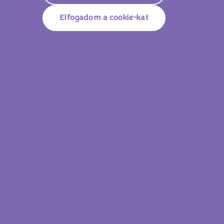
Elfogadom a cookie-kat
Milka Mmmax Epres 300g
Milka Mmmax Ep
Lássam az összes
terméket!