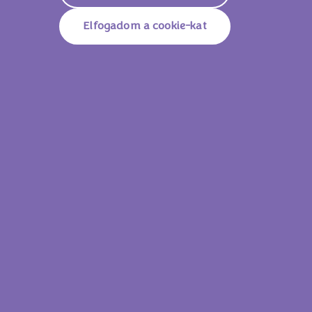
Elfogadom a cookie-kat
Milka Alpesi Tejcsokoládé 45g
Milka Mmmax S
Lássam az összes
terméket!