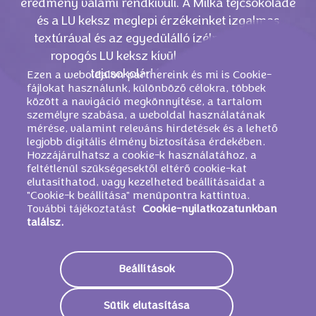
eredmény valami rendkívüli. A Milka tejcsokoládé
és a LU keksz meglepi érzékeinket izgalmas
textúrával és az egyedülálló ízélménnyel. 20
ropogós LU keksz kívül, gyengéd alpesi
tejcsokoládé pedig belül.
Ezen a weboldalon partnereink és mi is Cookie-
fájlokat használunk, különböző célokra, többek
között a navigáció megkönnyítése, a tartalom
személyre szabása, a weboldal használatának
mérése, valamint releváns hirdetések és a lehető
legjobb digitális élmény biztosítása érdekében.
Hozzájárulhatsz a cookie-k használatához, a
feltétlenül szükségesektől eltérő cookie-kat
elutasíthatod, vagy kezelheted beállításaidat a
"Cookie-k beállítása" menüpontra kattintva.
További tájékoztatást
Cookie-nyilatkozatunkban
találsz.
HASONLÓ TERMÉKEK
Beállítások
Sütik elutasítása