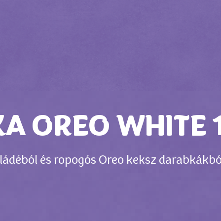
KA OREO WHITE 
ládéból és ropogós Oreo keksz darabkákbó