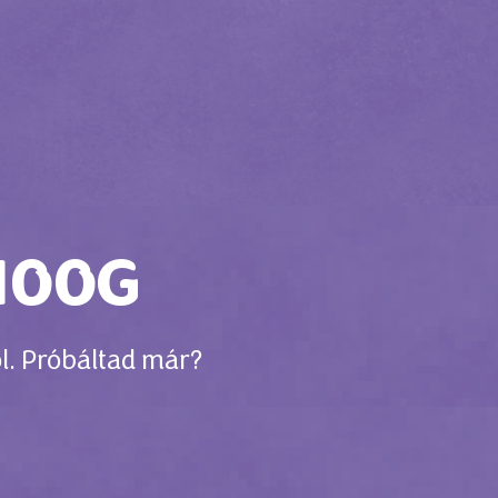
100G
l. Próbáltad már?