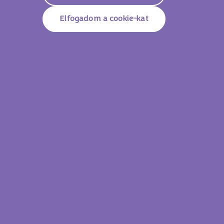
Elfogadom a cookie-kat
Milka Mmmax Toffee Egészmogyorós 30
Milka Mmmax Földi
Lássam az összes
terméket!