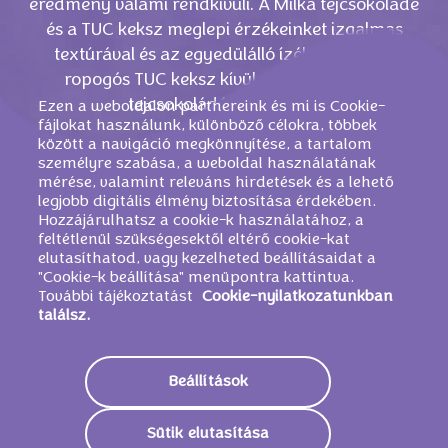
eredmény valami rendkívüli. A Milka tejcsokoládé
és a TUC keksz meglepi érzékeinket izgalmas
textúrával és az egyedülálló ízélménnyel. 8
ropogós TUC keksz kívül, gyengéd alpesi
tejcsokoládé pedig belül.
Ezen a weboldalon partnereink és mi is Cookie-
fájlokat használunk, különböző célokra, többek
között a navigáció megkönnyítése, a tartalom
személyre szabása, a weboldal használatának
mérése, valamint releváns hirdetések és a lehető
legjobb digitális élmény biztosítása érdekében.
Hozzájárulhatsz a cookie-k használatához, a
feltétlenül szükségesektől eltérő cookie-kat
elutasíthatod, vagy kezelheted beállításaidat a
"Cookie-k beállítása" menüpontra kattintva.
További tájékoztatást
Cookie-nyilatkozatunkban
találsz.
HASONLÓ TERMÉKEK
Beállítások
Sütik elutasítása