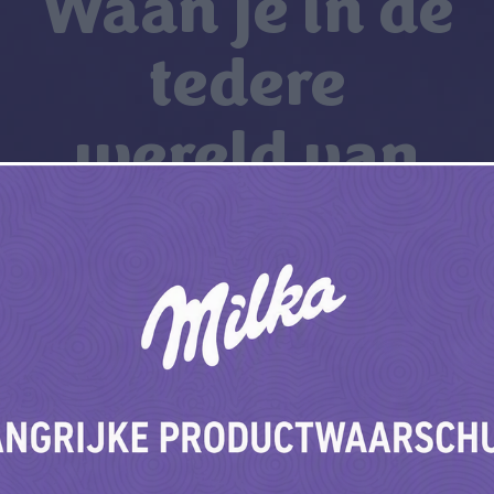
Waan je in de
tedere
wereld van
Alpenmelk-
chocolade
Ontdek meer