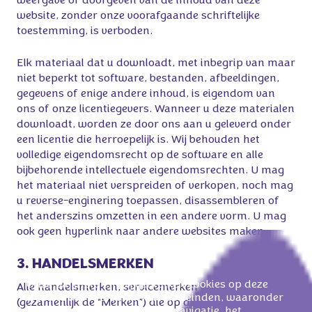
weergave of doorgeven van de inhoud van deze
website, zonder onze voorafgaande schriftelijke
toestemming, is verboden.
Elk materiaal dat u downloadt, met inbegrip van maar
niet beperkt tot software, bestanden, afbeeldingen,
gegevens of enige andere inhoud, is eigendom van
ons of onze licentiegevers. Wanneer u deze materialen
downloadt, worden ze door ons aan u geleverd onder
een licentie die herroepelijk is. Wij behouden het
volledige eigendomsrecht op de software en alle
bijbehorende intellectuele eigendomsrechten. U mag
het materiaal niet verspreiden of verkopen, noch mag
u reverse-enginering toepassen, disassembleren of
het anderszins omzetten in een andere vorm. U mag
ook geen hyperlink naar andere websites maken.
3. HANDELSMERKEN
Onze partners en wij gebruiken cookies op deze
Alle handelsmerken, servicemerken en handelsnamen
website voor verschillende doeleinden, waaronder
(gezamenlijk de "Merken") die op deze Website gebruikt
het vergemakkelijken van de navigatie, het