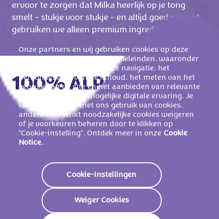
ervoor te zorgen dat Milka heerlijk op je tong
smelt - stukje voor stukje - en altijd goed smaakt,
gebruiken we alleen premium ingrediënten.
Onze partners en wij gebruiken cookies op deze
website voor verschillende doeleinden, waaronder
het vergemakkelijken van de navigatie, het
personaliseren van de inhoud, het meten van het
100% ALPENMELK
gebruik van de site en het aanbieden van relevante
reclame en de best mogelijke digitale ervaring. Je
kunt instemmen met ons gebruik van cookies,
andere dan strikt noodzakelijke cookies weigeren
Milka is een traditioneel product. Daarom
of je voorkeuren beheren door te klikken op
"Cookie-instelling". Ontdek meer in onze
Cookie
gebruiken we al meer dan 100 jaar uitsluitend
Notice.
melk uit de Alpenregio voor onze chocolade. Dit
zorgt ervoor dat elke liter melk die we van onze
leveranciers ontvangen 100 procent afkomstig is
Cookie-instellingen
uit de dalen en hooggelegen dalen van de Alpen,
evenals uit de uitlopers van de Alpen.
Weiger Cookies