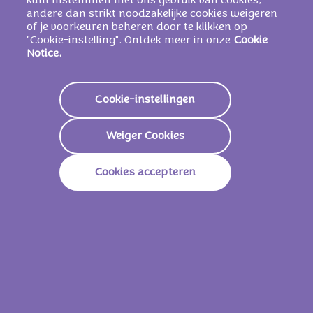
kunt instemmen met ons gebruik van cookies,
melkcrèmevulling.KAN NOTEN BEVATTEN.
andere dan strikt noodzakelijke cookies weigeren
of je voorkeuren beheren door te klikken op
"Cookie-instelling". Ontdek meer in onze
Cookie
Notice.
Voedingswaarden
Energie
2219 KJ /
531 Kcal
Cookie-instellingen
Vetstoffen
29g
Weiger Cookies
Waarvan Verzadigd
16g
Cookies accepteren
Koolhydraten
61g
Waarvan Suikers
52g
Vezels
1g
Eiwitten
6g
Zout
0,35g