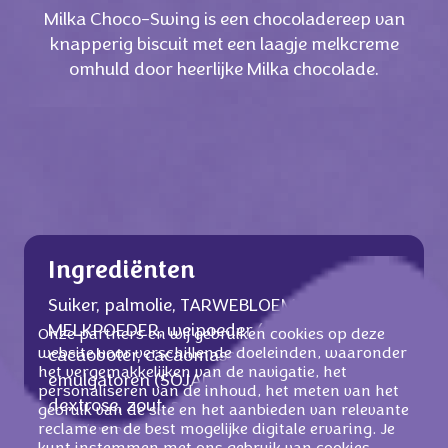
Milka Choco-Swing is een chocoladereep van
knapperig biscuit met een laagje melkcreme
omhuld door heerlijke Milka chocolade.
Ingrediënten
Suiker, palmolie, TARWEBLOEM, magere
MELKPOEDER, weipoeder (van MELK),
Onze partners en wij gebruiken cookies op deze
website voor verschillende doeleinden, waaronder
cacaoboter, cacaomassa, MELKVET,
het vergemakkelijken van de navigatie, het
emulgatoren (SOJALECITHINEN, E481),
personaliseren van de inhoud, het meten van het
dextrose, zout, aroma's, rijsmiddel (E500).
gebruik van de site en het aanbieden van relevante
reclame en de best mogelijke digitale ervaring. Je
8,5 % magere melkpoeder in de