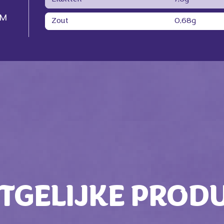
AM
Zout
0,68g
TGELIJKE PROD