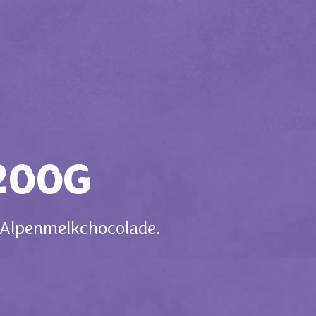
200G
ka Alpenmelkchocolade.