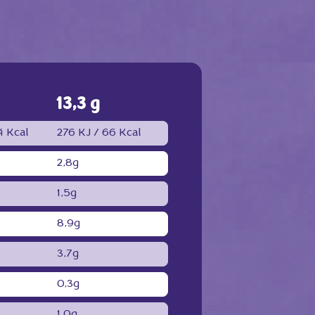
13,3 g
 Kcal
276 KJ /
66 Kcal
2,8g
1,5g
8,9g
3,7g
0,3g
1,0g