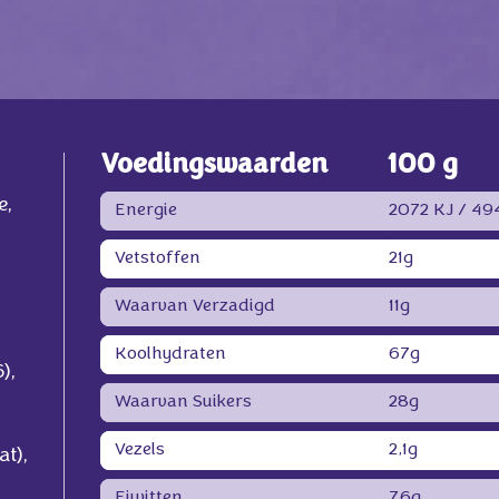
Voedingswaarden
100 g
e,
Energie
2072 KJ /
494
Vetstoffen
21g
Waarvan Verzadigd
11g
Koolhydraten
67g
),
Waarvan Suikers
28g
Vezels
2,1g
t),
Eiwitten
7,6g