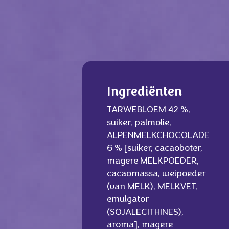
Ingrediënten
TARWEBLOEM 42 %,
suiker, palmolie,
ALPENMELKCHOCOLADE
6 % [suiker, cacaoboter,
magere MELKPOEDER,
cacaomassa, weipoeder
(van MELK), MELKVET,
emulgator
(SOJALECITHINES),
aroma], magere