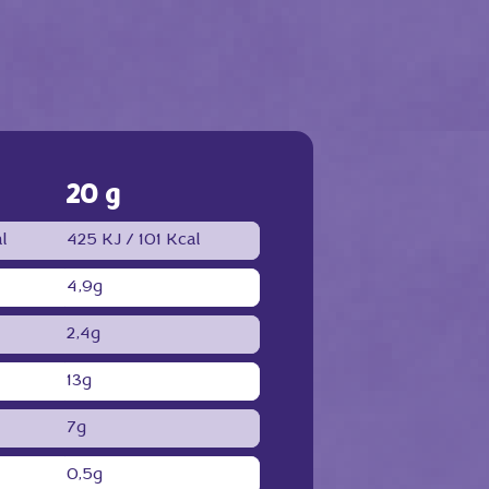
20 g
l
425 KJ /
101 Kcal
4,9g
2,4g
13g
7g
0,5g