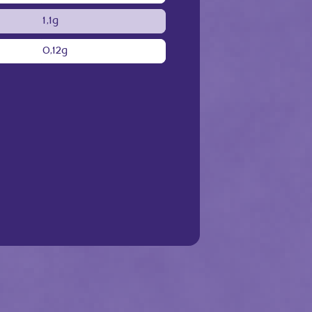
1,1g
0,12g