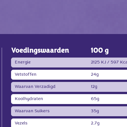
Voedingswaarden
100 g
Energie
2125 KJ /
597 Kca
Vetstoffen
24g
Waarvan Verzadigd
12g
Koolhydraten
65g
Waarvan Suikers
35g
Vezels
2,7g