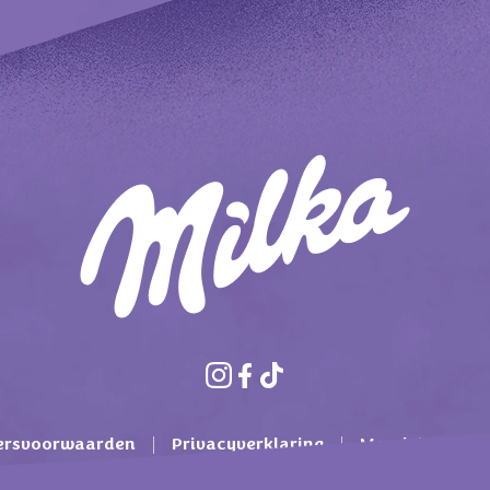
ersvoorwaarden
Privacyverklaring
Mondelez Inter
Cookie beleid
Contact
FAQ