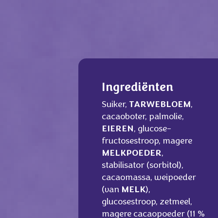
Ingrediënten
Suiker,
TARWEBLOEM
,
cacaoboter, palmolie,
EIEREN
, glucose-
fructosestroop, magere
MELKPOEDER
,
stabilisator (sorbitol),
cacaomassa, weipoeder
(van
MELK
),
glucosestroop, zetmeel,
magere cacaopoeder (11 %