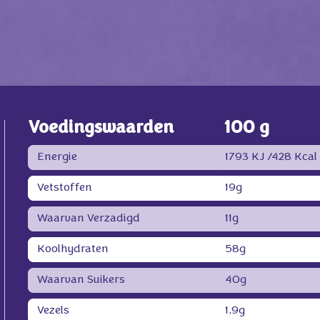
Voedingswaarden
100 g
Energie
1793 KJ /
428 Kcal
Vetstoffen
19g
Waarvan Verzadigd
11g
Koolhydraten
58g
Waarvan Suikers
40g
Vezels
1,9g