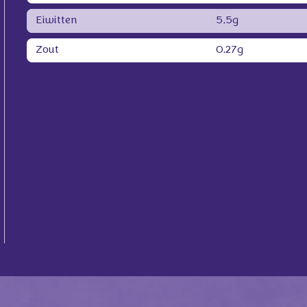
Eiwitten
5,5g
Zout
0,27g