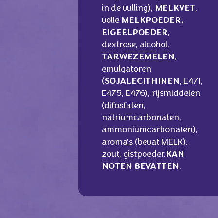
in de vulling),
MELKVET
,
volle
MELKPOEDER,
EIGEELPOEDER
,
dextrose, alcohol,
TARWEZEMELEN
,
emulgatoren
(
SOJALECITHINEN
, E471,
E475, E476), rijsmiddelen
(difosfaten,
natriumcarbonaten,
ammoniumcarbonaten),
aroma's (bevat MELK),
zout, gistpoeder.
KAN
NOTEN BEVATTEN
.