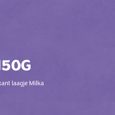
150G
kant laagje Milka