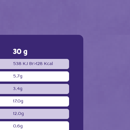
30 g
538 KJ
Br>128 Kcal
5,7g
3,4g
17,0g
12,0g
0,6g