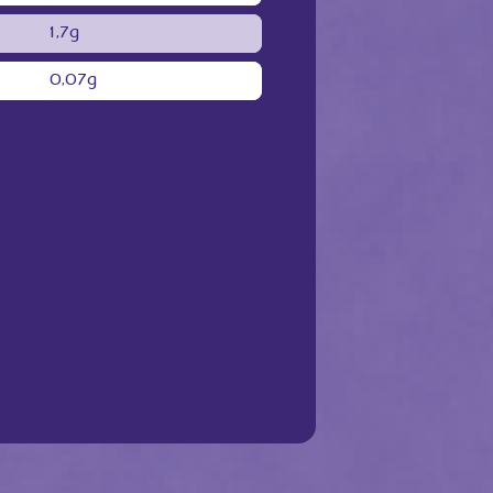
1,7g
0,07g