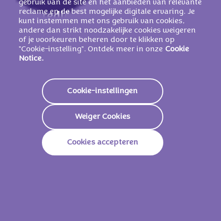
gebruik van de site en het aanbieden van relevante
reclame en de best mogelijke digitale ervaring. Je
Ingrediënten
kunt instemmen met ons gebruik van cookies,
andere dan strikt noodzakelijke cookies weigeren
Suiker, palmvet, cacaoboter, weipoeder (van
of je voorkeuren beheren door te klikken op
MELK)
, magere
MELKPOEDER
,
"Cookie-instelling". Ontdek meer in onze
Cookie
glucosestroop, cacaomassa,
MELKVET
,
Notice.
glucose-fructosestroop, emulgatoren
(
SOJALECITHINEN
, E471),
Cookie-instellingen
HAZELNOOTPASTA
, aroma's, zout, 7%
magere melkpoeder in de melkcrèmevulling.
Weiger Cookies
Cookies accepteren
Voedingswaarden
Energie
2249 Kj /
539 Kcal
Vetstoffen
33g
Waarvan Verzadigd
18g