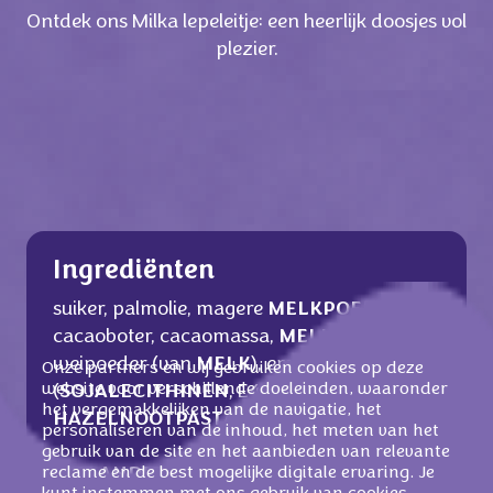
Ontdek ons Milka lepeleitje: een heerlijk doosjes vol
plezier.
Ingrediënten
suiker, palmolie, magere
MELKPOEDER
,
cacaoboter, cacaomassa,
MELKVET
,
weipoeder (van
MELK
), emulgatoren
Onze partners en wij gebruiken cookies op deze
website voor verschillende doeleinden, waaronder
(
SOJALECITHINEN
, E475),
het vergemakkelijken van de navigatie, het
HAZELNOOTPASTA
, aroma's.
personaliseren van de inhoud, het meten van het
gebruik van de site en het aanbieden van relevante
reclame en de best mogelijke digitale ervaring. Je
KAN ANDERE NOTEN EN TARWE