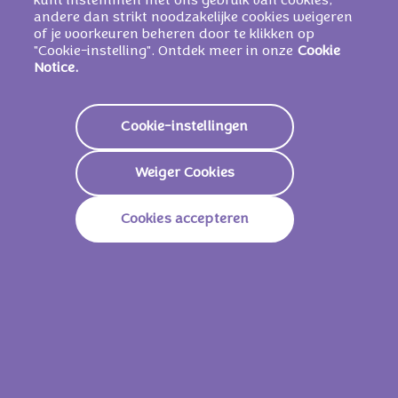
kunt instemmen met ons gebruik van cookies,
BEVATTEN
.
andere dan strikt noodzakelijke cookies weigeren
of je voorkeuren beheren door te klikken op
"Cookie-instelling". Ontdek meer in onze
Cookie
Notice.
Voedingswaarden
Energie
2.388 KJ /
573 Kcal
Cookie-instellingen
Vetstoffen
37g
Weiger Cookies
Waarvan Verzadigd
19g
Cookies accepteren
Koolhydraten
52g
Waarvan Suikers
51g
Vezels
1.2g
Eiwitten
6.8g
Zout
0.25g