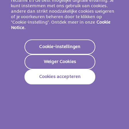
reclame en de best mogelijke digitale ervaring. Je
HAZELNOOTSTUKJES, emulgator
kunt instemmen met ons gebruik van cookies,
(SOJALECITHINEN), TARWEZETMEEL,
andere dan strikt noodzakelijke cookies weigeren
aroma's (bevatten MELK), zout,
of je voorkeuren beheren door te klikken op
"Cookie-instelling". Ontdek meer in onze
Cookie
gekarameliseerde suikerstroop, rijsmiddel
Notice.
(E500)
Cookie-instellingen
Voedingswaarden
Weiger Cookies
Energie
2317 KJ/
556 Kcal
Cookies accepteren
Vetstoffen
34g
Waarvan Verzadigd
18,0g
Koolhydraten
54g
Waarvan Suikers
50g