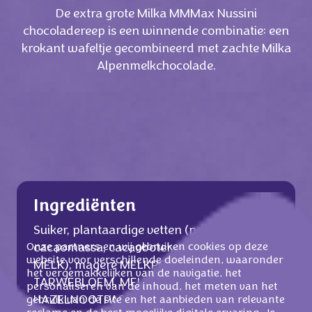
De extra grote Milka MMMax Nussini
chocoladereep is een winnende combinatie: een
krokant wafeltje gecombineerd met zachte Milka
Alpenmelkchocolade.
Ingrediënten
Suiker, plantaardige vetten (palm, kokos),
Onze partners en wij gebruiken cookies op deze
cacaomassa, cacaoboter, weipoeder (van
website voor verschillende doeleinden, waaronder
MELK), magere MELKPOEDER,
het vergemakkelijken van de navigatie, het
TARWEBLOEM, MELKVET,
personaliseren van de inhoud, het meten van het
HAZELNOOTPASTA (2,5 %),
gebruik van de site en het aanbieden van relevante