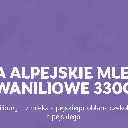
A ALPEJSKIE ML
WANILIOWE 330
liowym z mleka alpejskiego, oblana czeko
alpejskiego.