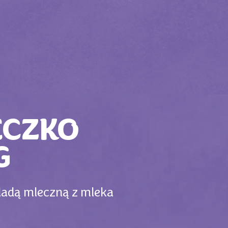
ECZKO
G
ladą mleczną z mleka