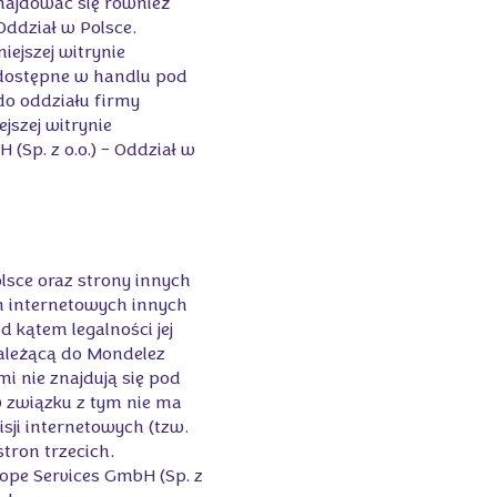
znajdować się również
Oddział w Polsce.
iejszej witrynie
 dostępne w handlu pod
do oddziału firmy
jszej witrynie
Sp. z o.o.) – Oddział w
lsce oraz strony innych
on internetowych innych
 kątem legalności jej
należącą do Mondelez
i nie znajdują się pod
w związku z tym nie ma
sji internetowych (tzw.
tron trzecich.
rope Services GmbH (Sp. z