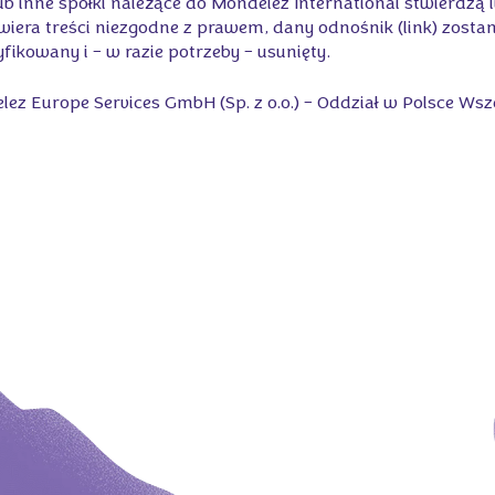
 lub inne spółki należące do Mondelēz International stwierdz
iera treści niezgodne z prawem, dany odnośnik (link) zostan
kowany i – w razie potrzeby – usunięty.
ez Europe Services GmbH (Sp. z o.o.) – Oddział w Polsce Wsz