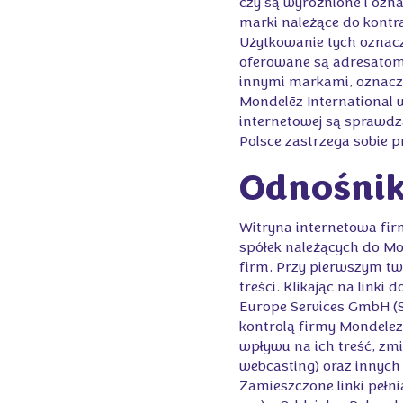
czy są wyróżnione i ozna
marki należące do kontr
Użytkowanie tych oznacze
oferowane są adresatom 
innymi markami, oznacze
Mondelēz International w
internetowej są sprawdz
Polsce zastrzega sobie
Odnośniki
Witryna internetowa firm
spółek należących do Mon
firm. Przy pierwszym two
treści. Klikając na link
Europe Services GmbH (Sp
kontrolą firmy Mondelez 
wpływu na ich treść, zmi
webcasting) oraz innych 
Zamieszczone linki pełni