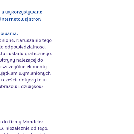
h, a wykorzystywane
internetowej stron
kowania.
onione. Naruszanie tego
do odpowiedzialności
tu i układu graficznego,
witryny należącej do
poszczególne elementy
wyjątkiem wymienionych
w części; dotyczy to w
 obrazów i dźwięków
i do firmy Mondelez
w, niezależnie od tego,