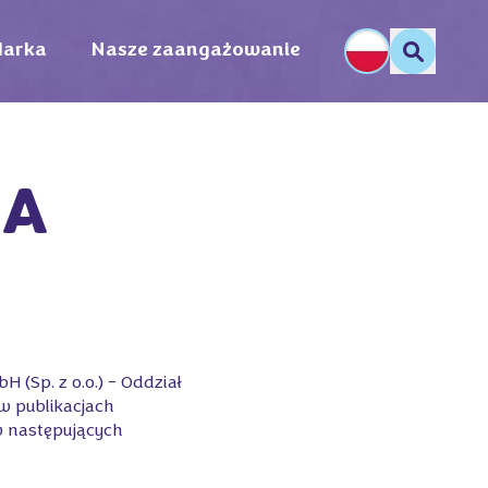
arka
Nasze zaangażowanie
A

 (Sp. z o.o.) – Oddział
w publikacjach
w następujących