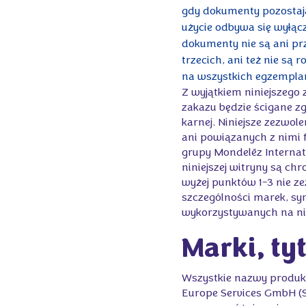
gdy dokumenty pozostają
użycie odbywa się wyłąc
dokumenty nie są ani pr
trzecich, ani też nie są
na wszystkich egzemplar
Z wyjątkiem niniejszego
zakazu będzie ścigane z
karnej. Niniejsze zezwol
ani powiązanych z nimi f
grupy Mondelēz Internat
niniejszej witryny są c
wyżej punktów 1-3 nie ze
szczególności marek, sy
wykorzystywanych na nini
Marki, ty
Wszystkie nazwy produkt
Europe Services GmbH (Sp.