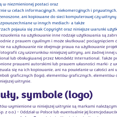
 w niezmienionej postaci oraz
znie w celach informacyjnych, niekomercyjnych i prywatnyc
zenoszone, ani kopiowane do sieci komputerowej czy witryny 
 rozpowszechniane w innych mediach; a także
zach pojawia się znak Copyright oraz niniejsze warunki użyt
 zezwolenia na użytkowanie inne rodzaje użytkowania są zabr
godnie z prawem cywilnym i może skutkować pociągnięciem 
enie na użytkowanie nie obejmuje prawa na użytkowanie projek
otografii czy wizerunków niniejszej witryny, ani żadnej innej 
ional lub obsługiwanej przez Mondelēz International. Także 
hronione prawami autorskimi lub prawem własności marki; z 
zwala się na ich kopiowanie, ani na powielanie w całości ani 
mboli graficznych (logo), elementów graficznych, elementów
ejszej witrynie.
tuły, symbole (logo)
ów wymienione w niniejszej witrynie są markami należącym
 z o.o.) – Oddział w Polsce lub ewentualnie jej licencjodawcó