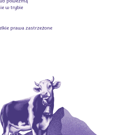
ą lub powezmą
ie w trybie
elkie prawa zastrzeżone