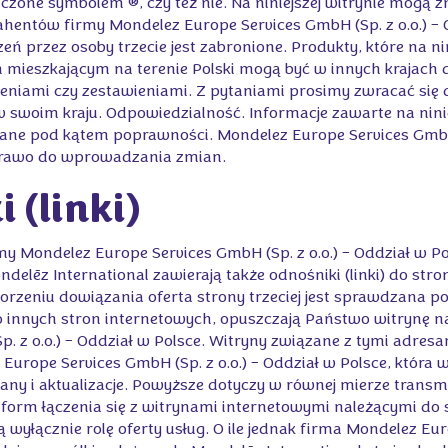
czone symbolem ®, czy też nie. Na niniejszej witrynie mogą 
ahentów firmy Mondelez Europe Services GmbH (Sp. z o.o.) – 
ń przez osoby trzecie jest zabronione. Produkty, które na nin
mieszkającym na terenie Polski mogą być w innych krajach
niami czy zestawieniami. Z pytaniami prosimy zwracać się 
 swoim kraju. Odpowiedzialność. Informacje zawarte na ninie
ane pod kątem poprawności. Mondelez Europe Services GmbH (
 prawo do wprowadzania zmian.
 (linki)
y Mondelez Europe Services GmbH (Sp. z o.o.) – Oddział w Po
delēz International zawierają także odnośniki (linki) do str
rzeniu dowiązania oferta strony trzeciej jest sprawdzana pod
i do innych stron internetowych, opuszczają Państwo witrynę 
. z o.o.) – Oddział w Polsce. Witryny związane z tymi adresam
Europe Services GmbH (Sp. z o.o.) – Oddział w Polsce, która 
any i aktualizacje. Powyższe dotyczy w równej mierze transmi
form łączenia się z witrynami internetowymi należącymi do s
ą wyłącznie rolę oferty usług. O ile jednak firma Mondelez Eu