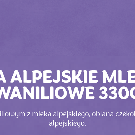
A ALPEJSKIE ML
WANILIOWE 330
liowym z mleka alpejskiego, oblana czeko
alpejskiego.