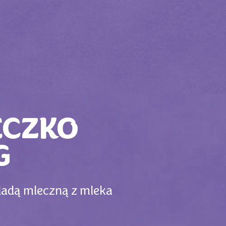
ECZKO
G
ladą mleczną z mleka