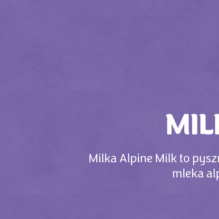
MIL
Milka Alpine Milk to pys
mleka al