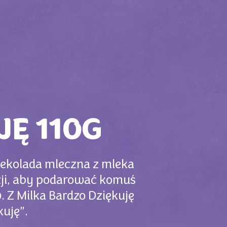
JĘ 110G
czekolada mleczna z mleka
zji, aby podarować komuś
 Z Milka Bardzo Dziękuję
kuję”.